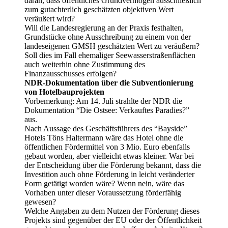
daran, dass öffentliches Grundvermögen ausschließlich
zum gutachterlich geschätzten objektiven Wert
veräußert wird?
Will die Landesregierung an der Praxis festhalten,
Grundstücke ohne Ausschreibung zu einem von der
landeseigenen GMSH geschätzten Wert zu veräußern?
Soll dies im Fall ehemaliger Seewasserstraßenflächen
auch weiterhin ohne Zustimmung des
Finanzausschusses erfolgen?
NDR-Dokumentation über die Subventionierung
von Hotelbauprojekten
Vorbemerkung: Am 14. Juli strahlte der NDR die
Dokumentation “Die Ostsee: Verkauftes Paradies?”
aus.
Nach Aussage des Geschäftsführers des “Bayside”
Hotels Töns Haltermann wäre das Hotel ohne die
öffentlichen Fördermittel von 3 Mio. Euro ebenfalls
gebaut worden, aber vielleicht etwas kleiner. War bei
der Entscheidung über die Förderung bekannt, dass die
Investition auch ohne Förderung in leicht veränderter
Form getätigt worden wäre? Wenn nein, wäre das
Vorhaben unter dieser Voraussetzung förderfähig
gewesen?
Welche Angaben zu dem Nutzen der Förderung dieses
Projekts sind gegenüber der EU oder der Öffentlichkeit