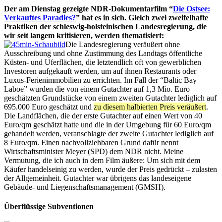
Der am Dienstag gezeigte NDR-Dokumentarfilm “
Die Ostsee:
Verkauftes Paradies?
” hat es in sich. Gleich zwei zweifelhafte
Praktiken der schleswig-holsteinischen Landesregierung, die
wir seit langem kritisieren, werden thematisiert:
Die Landesregierung veräußert ohne
Ausschreibung und ohne Zustimmung des Landtags öffentliche
Küsten- und Uferflächen, die letztendlich oft von gewerblichen
Investoren aufgekauft werden, um auf ihnen Restaurants oder
Luxus-Ferienimmobilien zu errichten. Im Fall der “Baltic Bay
Laboe” wurden die von einem Gutachter auf 1,3 Mio. Euro
geschätzten Grundstücke von einem zweiten Gutachter lediglich auf
695.000 Euro geschätzt und
zu diesem halbierten Preis veräußert
.
Die Landflächen, die der erste Gutachter auf einen Wert von 40
Euro/qm geschätzt hatte und die in der Umgebung für 60 Euro/qm
gehandelt werden, veranschlagte der zweite Gutachter lediglich auf
8 Euro/qm. Einen nachvollziehbaren Grund dafür nennt
Wirtschaftsminister Meyer (SPD) dem NDR nicht. Meine
Vermutung, die ich auch in dem Film äußere: Um sich mit dem
Käufer handelseinig zu werden, wurde der Preis gedrückt – zulasten
der Allgemeinheit. Gutachter war übrigens das landeseigene
Gebäude- und Liegenschaftsmanagement (GMSH).
Überflüssige Subventionen