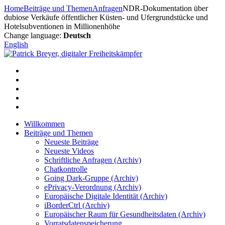
Zum
Home
Beiträge und Themen
Anfragen
NDR-Dokumentation über
Inhalt
dubiose Verkäufe öffentlicher Küsten- und Ufergrundstücke und
springen
Hotelsubventionen in Millionenhöhe
Change language:
Deutsch
English
Willkommen
Beiträge und Themen
Neueste Beiträge
Neueste Videos
Schriftliche Anfragen (Archiv)
Chatkontrolle
Going Dark-Gruppe (Archiv)
ePrivacy-Verordnung (Archiv)
Europäische Digitale Identität (Archiv)
iBorderCtrl (Archiv)
Europäischer Raum für Gesundheitsdaten (Archiv)
Vorratsdatenspeicherung