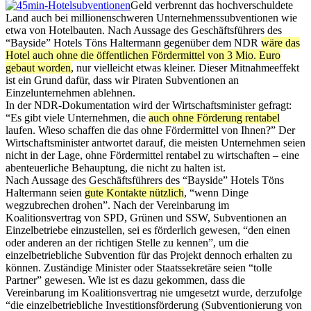
Geld verbrennt das hochverschuldete
Land auch bei millionenschweren Unternehmenssubventionen wie
etwa von Hotelbauten. Nach Aussage des Geschäftsführers des
“Bayside” Hotels Töns Haltermann gegenüber dem NDR
wäre das
Hotel auch ohne die öffentlichen Fördermittel von 3 Mio. Euro
gebaut worden
, nur vielleicht etwas kleiner. Dieser Mitnahmeeffekt
ist ein Grund dafür, dass wir Piraten Subventionen an
Einzelunternehmen ablehnen.
In der NDR-Dokumentation wird der Wirtschaftsminister gefragt:
“Es gibt viele Unternehmen, die
auch ohne Förderung rentabel
laufen. Wieso schaffen die das ohne Fördermittel von Ihnen?” Der
Wirtschaftsminister antwortet darauf, die meisten Unternehmen seien
nicht in der Lage, ohne Fördermittel rentabel zu wirtschaften – eine
abenteuerliche Behauptung, die nicht zu halten ist.
Nach Aussage des Geschäftsführers des “Bayside” Hotels Töns
Haltermann seien
gute Kontakte nützlich
, “wenn Dinge
wegzubrechen drohen”. Nach der Vereinbarung im
Koalitionsvertrag von SPD, Grünen und SSW, Subventionen an
Einzelbetriebe einzustellen, sei es förderlich gewesen, “den einen
oder anderen an der richtigen Stelle zu kennen”, um die
einzelbetriebliche Subvention für das Projekt dennoch erhalten zu
können. Zuständige Minister oder Staatssekretäre seien “tolle
Partner” gewesen. Wie ist es dazu gekommen, dass die
Vereinbarung im Koalitionsvertrag nie umgesetzt wurde, derzufolge
“die einzelbetriebliche Investitionsförderung (Subventionierung von