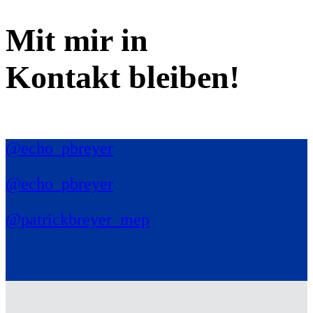
Mit mir in
Kontakt bleiben!
@echo_pbreyer
@echo_pbreyer
@patrickbreyer_mep