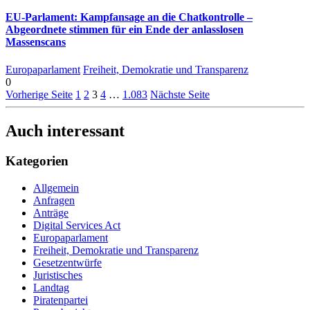
EU-Parlament: Kampfansage an die Chatkontrolle –
Abgeordnete stimmen für ein Ende der anlasslosen
Massenscans
Europaparlament
Freiheit, Demokratie und Transparenz
0
Vorherige Seite
1
2
3
4
…
1.083
Nächste Seite
Auch interessant
Kategorien
Allgemein
Anfragen
Anträge
Digital Services Act
Europaparlament
Freiheit, Demokratie und Transparenz
Gesetzentwürfe
Juristisches
Landtag
Piratenpartei