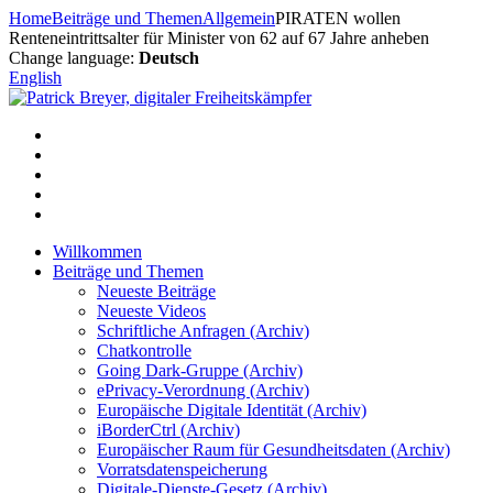
Zum
Home
Beiträge und Themen
Allgemein
PIRATEN wollen
Inhalt
Renteneintrittsalter für Minister von 62 auf 67 Jahre anheben
springen
Change language:
Deutsch
English
Willkommen
Beiträge und Themen
Neueste Beiträge
Neueste Videos
Schriftliche Anfragen (Archiv)
Chatkontrolle
Going Dark-Gruppe (Archiv)
ePrivacy-Verordnung (Archiv)
Europäische Digitale Identität (Archiv)
iBorderCtrl (Archiv)
Europäischer Raum für Gesundheitsdaten (Archiv)
Vorratsdatenspeicherung
Digitale-Dienste-Gesetz (Archiv)