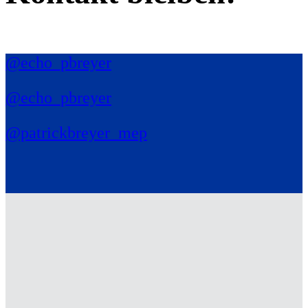
@echo_pbreyer
@echo_pbreyer
@patrickbreyer_mep