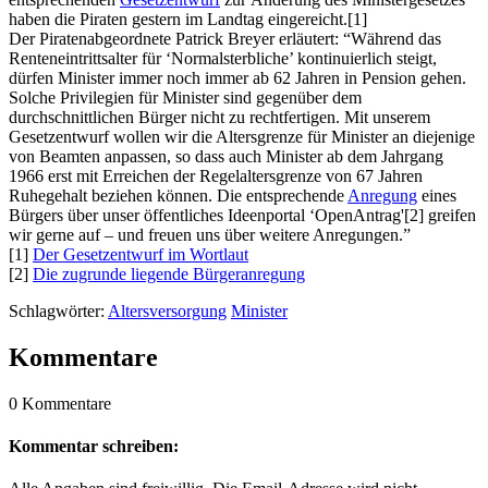
haben die Piraten gestern im Landtag eingereicht.[1]
Der Piratenabgeordnete Patrick Breyer erläutert: “Während das
Renteneintrittsalter für ‘Normalsterbliche’ kontinuierlich steigt,
dürfen Minister immer noch immer ab 62 Jahren in Pension gehen.
Solche Privilegien für Minister sind gegenüber dem
durchschnittlichen Bürger nicht zu rechtfertigen. Mit unserem
Gesetzentwurf wollen wir die Altersgrenze für Minister an diejenige
von Beamten anpassen, so dass auch Minister ab dem Jahrgang
1966 erst mit Erreichen der Regelaltersgrenze von 67 Jahren
Ruhegehalt beziehen können. Die entsprechende
Anregung
eines
Bürgers über unser öffentliches Ideenportal ‘OpenAntrag'[2] greifen
wir gerne auf – und freuen uns über weitere Anregungen.”
[1]
Der Gesetzentwurf im Wortlaut
[2]
Die zugrunde liegende Bürgeranregung
Schlagwörter:
Altersversorgung
Minister
Kommentare
0 Kommentare
Kommentar schreiben: