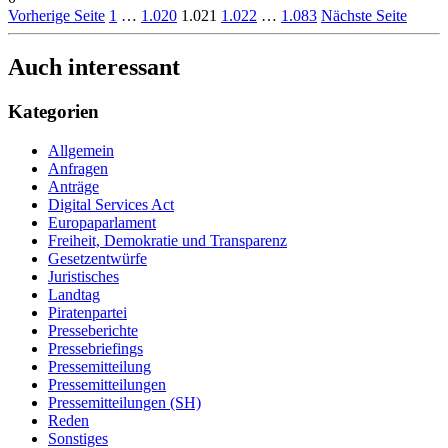
Vorherige Seite
1
…
1.020
1.021
1.022
…
1.083
Nächste Seite
Auch interessant
Kategorien
Allgemein
Anfragen
Anträge
Digital Services Act
Europaparlament
Freiheit, Demokratie und Transparenz
Gesetzentwürfe
Juristisches
Landtag
Piratenpartei
Presseberichte
Pressebriefings
Pressemitteilung
Pressemitteilungen
Pressemitteilungen (SH)
Reden
Sonstiges