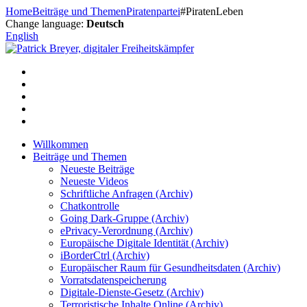
Zum
Home
Beiträge und Themen
Piratenpartei
#PiratenLeben
Inhalt
Change language:
Deutsch
springen
English
Willkommen
Beiträge und Themen
Neueste Beiträge
Neueste Videos
Schriftliche Anfragen (Archiv)
Chatkontrolle
Going Dark-Gruppe (Archiv)
ePrivacy-Verordnung (Archiv)
Europäische Digitale Identität (Archiv)
iBorderCtrl (Archiv)
Europäischer Raum für Gesundheitsdaten (Archiv)
Vorratsdatenspeicherung
Digitale-Dienste-Gesetz (Archiv)
Terroristische Inhalte Online (Archiv)