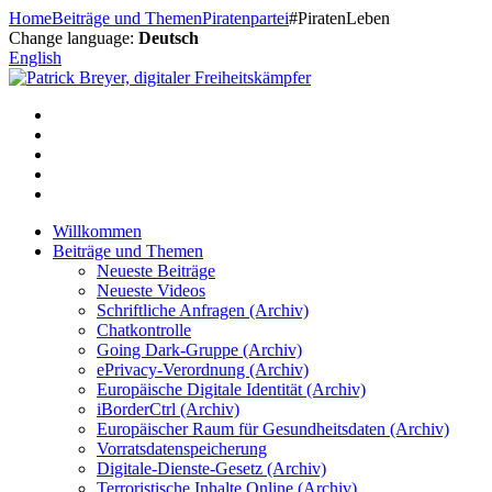
Zum
Home
Beiträge und Themen
Piratenpartei
#PiratenLeben
Inhalt
Change language:
Deutsch
springen
English
Willkommen
Beiträge und Themen
Neueste Beiträge
Neueste Videos
Schriftliche Anfragen (Archiv)
Chatkontrolle
Going Dark-Gruppe (Archiv)
ePrivacy-Verordnung (Archiv)
Europäische Digitale Identität (Archiv)
iBorderCtrl (Archiv)
Europäischer Raum für Gesundheitsdaten (Archiv)
Vorratsdatenspeicherung
Digitale-Dienste-Gesetz (Archiv)
Terroristische Inhalte Online (Archiv)