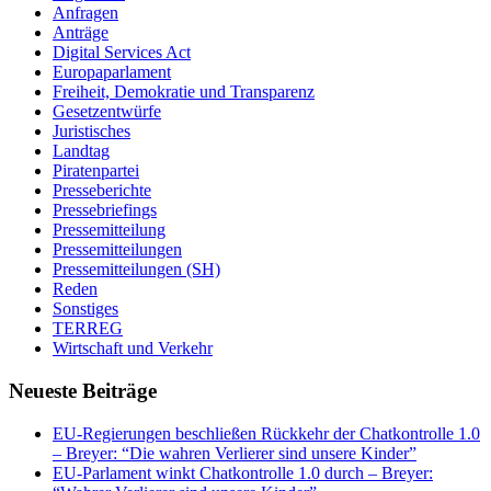
Anfragen
Anträge
Digital Services Act
Europaparlament
Freiheit, Demokratie und Transparenz
Gesetzentwürfe
Juristisches
Landtag
Piratenpartei
Presseberichte
Pressebriefings
Pressemitteilung
Pressemitteilungen
Pressemitteilungen (SH)
Reden
Sonstiges
TERREG
Wirtschaft und Verkehr
Neueste Beiträge
EU-Regierungen beschließen Rückkehr der Chatkontrolle 1.0
– Breyer: “Die wahren Verlierer sind unsere Kinder”
EU-Parlament winkt Chatkontrolle 1.0 durch – Breyer: