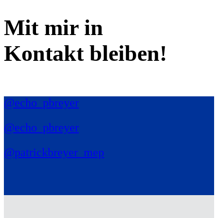
Mit mir in
Kontakt bleiben!
@echo_pbreyer
@echo_pbreyer
@patrickbreyer_mep