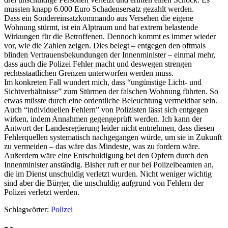
mussten knapp 6.000 Euro Schadensersatz gezahlt werden.
Dass ein Sondereinsatzkommando aus Versehen die eigene
Wohnung stürmt, ist ein Alptraum und hat extrem belastende
Wirkungen für die Betroffenen. Dennoch kommt es immer wieder
vor, wie die Zahlen zeigen. Dies belegt – entgegen den oftmals
blinden Vertrauensbekundungen der Innenminister – einmal mehr,
dass auch die Polizei Fehler macht und deswegen strengen
rechtsstaatlichen Grenzen unterworfen werden muss.
Im konkreten Fall wundert mich, dass “ungünstige Licht- und
Sichtverhältnisse” zum Stürmen der falschen Wohnung führten. So
etwas müsste durch eine ordentliche Beleuchtung vermeidbar sein.
Auch “individuellen Fehlern” von Polizisten lässt sich entgegen
wirken, indem Annahmen gegengeprüft werden. Ich kann der
Antwort der Landesregierung leider nicht entnehmen, dass diesen
Fehlerquellen systematisch nachgegangen würde, um sie in Zukunft
zu vermeiden – das wäre das Mindeste, was zu fordern wäre.
Außerdem wäre eine Entschuldigung bei den Opfern durch den
Innenminister anständig. Bisher ruft er nur bei Polizeibeamten an,
die im Dienst unschuldig verletzt wurden. Nicht weniger wichtig
sind aber die Bürger, die unschuldig aufgrund von Fehlern der
Polizei verletzt werden.
Schlagwörter:
Polizei