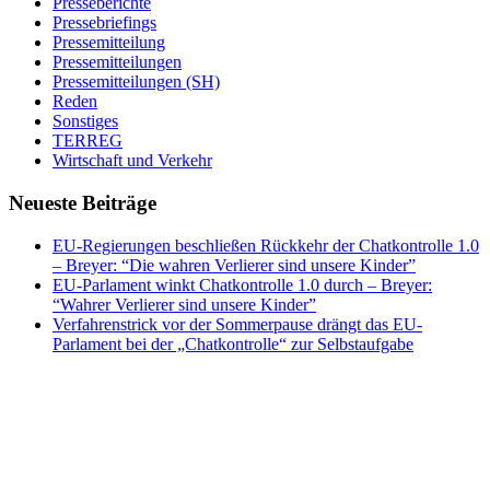
Presseberichte
Pressebriefings
Pressemitteilung
Pressemitteilungen
Pressemitteilungen (SH)
Reden
Sonstiges
TERREG
Wirtschaft und Verkehr
Neueste Beiträge
EU-Regierungen beschließen Rückkehr der Chatkontrolle 1.0
– Breyer: “Die wahren Verlierer sind unsere Kinder”
EU-Parlament winkt Chatkontrolle 1.0 durch – Breyer:
“Wahrer Verlierer sind unsere Kinder”
Verfahrenstrick vor der Sommerpause drängt das EU-
Parlament bei der „Chatkontrolle“ zur Selbstaufgabe