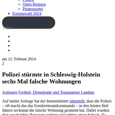
Open Request
Piratenpartei
Europawahl 2024
Zurück zur Übersicht
Teilen:
am
12. Februar 2014
2
Polizei stürmte in Schleswig-Holstein
sechs Mal falsche Wohnungen
Anfragen
Freiheit, Demokratie und Transparenz
Landtag
Auf meine Anfrage hat der Innenminister
mitgeteilt
, dass die Polizei
– oft macht das das Sondereinsatzkommando – in den letzten fünf
Jahren sechsmal die falsche Wohnung gestürmt hat. Dabei wurden
drei unschuldige Personen verletzt und erlitten einen Schock. Es