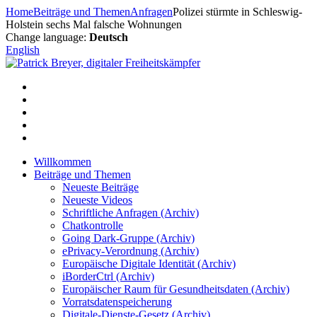
Zum
Home
Beiträge und Themen
Anfragen
Polizei stürmte in Schleswig-
Inhalt
Holstein sechs Mal falsche Wohnungen
springen
Change language:
Deutsch
English
Willkommen
Beiträge und Themen
Neueste Beiträge
Neueste Videos
Schriftliche Anfragen (Archiv)
Chatkontrolle
Going Dark-Gruppe (Archiv)
ePrivacy-Verordnung (Archiv)
Europäische Digitale Identität (Archiv)
iBorderCtrl (Archiv)
Europäischer Raum für Gesundheitsdaten (Archiv)
Vorratsdatenspeicherung
Digitale-Dienste-Gesetz (Archiv)