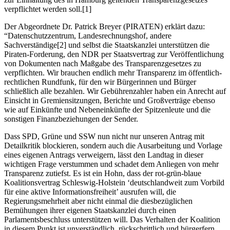
verpflichtet werden soll.[1]
Der Abgeordnete Dr. Patrick Breyer (PIRATEN) erklärt dazu:
“Datenschutzzentrum, Landesrechnungshof, andere
Sachverständige[2] und selbst die Staatskanzlei unterstützen die
Piraten-Forderung, den NDR per Staatsvertrag zur Veröffentlichung
von Dokumenten nach Maßgabe des Transparenzgesetzes zu
verpflichten. Wir brauchen endlich mehr Transparenz im öffentlich-
rechtlichen Rundfunk, für den wir Bürgerinnen und Bürger
schließlich alle bezahlen. Wir Gebührenzahler haben ein Anrecht auf
Einsicht in Gremiensitzungen, Berichte und Großverträge ebenso
wie auf Einkünfte und Nebeneinkünfte der Spitzenleute und die
sonstigen Finanzbeziehungen der Sender.
Dass SPD, Grüne und SSW nun nicht nur unseren Antrag mit
Detailkritik blockieren, sondern auch die Ausarbeitung und Vorlage
eines eigenen Antrags verweigern, lässt den Landtag in dieser
wichtigen Frage verstummen und schadet dem Anliegen von mehr
Transparenz zutiefst. Es ist ein Hohn, dass der rot-grün-blaue
Koalitionsvertrag Schleswig-Holstein ‘deutschlandweit zum Vorbild
für eine aktive Informationsfreiheit’ ausrufen will, die
Regierungsmehrheit aber nicht einmal die diesbezüglichen
Bemühungen ihrer eigenen Staatskanzlei durch einen
Parlamentsbeschluss unterstützen will. Das Verhalten der Koalition
in diesem Punkt ist unverständlich, rückschrittlich und bürgerfern.