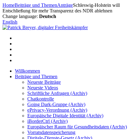
Zum
Home
Beiträge und Themen
Anträge
Schleswig-Holstein will
Inhalt
Entschließung für mehr Transparenz des NDR ablehnen
springen
Change language:
Deutsch
English
Willkommen
Beiträge und Themen
Neueste Beiträge
Neueste Videos
Schriftliche Anfragen (Archiv)
Chatkontrolle
Going Dark-Gruppe (Archiv)
ePrivacy-Verordnung (Archiv)
Europäische Digitale Identität (Archiv)
iBorderCtrl (Archiv)
Europäischer Raum für Gesundheitsdaten (Archiv)
Vorratsdatenspeicherung
Digitale-Dienste-Gesetz (Archiv)