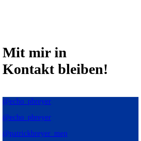
Mit mir in
Kontakt bleiben!
@echo_pbreyer
@echo_pbreyer
@patrickbreyer_mep