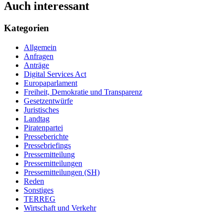
Auch interessant
Kategorien
Allgemein
Anfragen
Anträge
Digital Services Act
Europaparlament
Freiheit, Demokratie und Transparenz
Gesetzentwürfe
Juristisches
Landtag
Piratenpartei
Presseberichte
Pressebriefings
Pressemitteilung
Pressemitteilungen
Pressemitteilungen (SH)
Reden
Sonstiges
TERREG
Wirtschaft und Verkehr