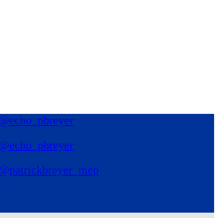
@echo_pbreyer
@echo_pbreyer
@patrickbreyer_mep