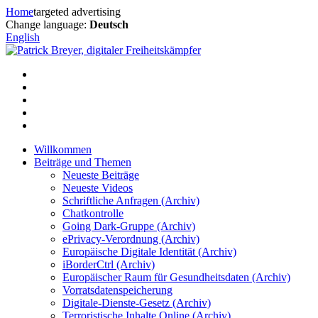
Zum
Home
targeted advertising
Inhalt
Change language:
Deutsch
springen
English
Willkommen
Beiträge und Themen
Neueste Beiträge
Neueste Videos
Schriftliche Anfragen (Archiv)
Chatkontrolle
Going Dark-Gruppe (Archiv)
ePrivacy-Verordnung (Archiv)
Europäische Digitale Identität (Archiv)
iBorderCtrl (Archiv)
Europäischer Raum für Gesundheitsdaten (Archiv)
Vorratsdatenspeicherung
Digitale-Dienste-Gesetz (Archiv)
Terroristische Inhalte Online (Archiv)