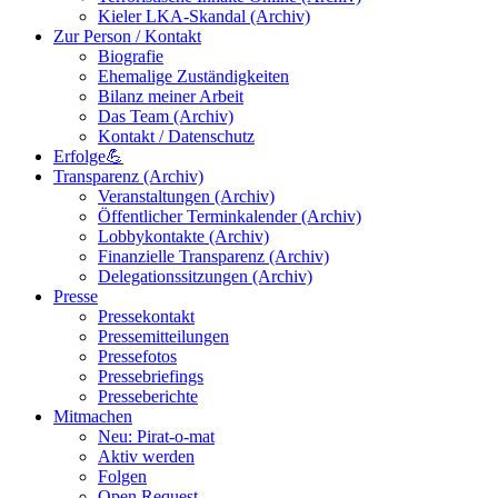
Kieler LKA-Skandal (Archiv)
Zur Person / Kontakt
Biografie
Ehemalige Zuständigkeiten
Bilanz meiner Arbeit
Das Team (Archiv)
Kontakt / Datenschutz
Erfolge💪
Transparenz (Archiv)
Veranstaltungen (Archiv)
Öffentlicher Terminkalender (Archiv)
Lobbykontakte (Archiv)
Finanzielle Transparenz (Archiv)
Delegationssitzungen (Archiv)
Presse
Pressekontakt
Pressemitteilungen
Pressefotos
Pressebriefings
Presseberichte
Mitmachen
Neu: Pirat-o-mat
Aktiv werden
Folgen
Open Request