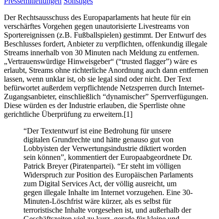
Pressemitteilungen
Sonstiges
Der Rechtsausschuss des Europaparlaments hat heute für ein
verschärftes Vorgehen gegen unautorisierte Livestreams von
Sportereignissen (z.B. Fußballspielen) gestimmt. Der Entwurf des
Beschlusses fordert, Anbieter zu verpflichten, offenkundig illegale
Streams innerhalb von 30 Minuten nach Meldung zu entfernen.
„Vertrauenswürdige Hinweisgeber“ (“trusted flagger”) wäre es
erlaubt, Streams ohne richterliche Anordnung auch dann entfernen
lassen, wenn unklar ist, ob sie legal sind oder nicht. Der Text
befürwortet außerdem verpflichtende Netzsperren durch Internet-
Zugangsanbieter, einschließlich “dynamischer” Sperrverfügungen.
Diese würden es der Industrie erlauben, die Sperrliste ohne
gerichtliche Überprüfung zu erweitern.[1]
“Der Textentwurf ist eine Bedrohung für unsere
digitalen Grundrechte und hätte genauso gut von
Lobbyisten der Verwertungsindustrie diktiert worden
sein können”, kommentiert der Europaabgeordnete Dr.
Patrick Breyer (Piratenpartei). “Er steht im völligen
Widerspruch zur Position des Europäischen Parlaments
zum Digital Services Act, der völlig ausreicht, um
gegen illegale Inhalte im Internet vorzugehen. Eine 30-
Minuten-Löschfrist wäre kürzer, als es selbst für
terroristische Inhalte vorgesehen ist, und außerhalb der
Geschäftszeiten viel zu kurz, gerade für kleine und