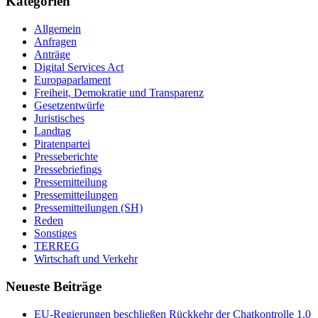
Kategorien
Allgemein
Anfragen
Anträge
Digital Services Act
Europaparlament
Freiheit, Demokratie und Transparenz
Gesetzentwürfe
Juristisches
Landtag
Piratenpartei
Presseberichte
Pressebriefings
Pressemitteilung
Pressemitteilungen
Pressemitteilungen (SH)
Reden
Sonstiges
TERREG
Wirtschaft und Verkehr
Neueste Beiträge
EU-Regierungen beschließen Rückkehr der Chatkontrolle 1.0