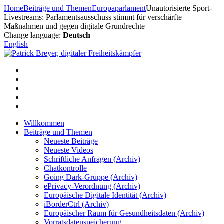
Zum
Home
Beiträge und Themen
Europaparlament
Unautorisierte Sport-
Inhalt
Livestreams: Parlamentsausschuss stimmt für verschärfte
springen
Maßnahmen und gegen digitale Grundrechte
Change language:
Deutsch
English
Willkommen
Beiträge und Themen
Neueste Beiträge
Neueste Videos
Schriftliche Anfragen (Archiv)
Chatkontrolle
Going Dark-Gruppe (Archiv)
ePrivacy-Verordnung (Archiv)
Europäische Digitale Identität (Archiv)
iBorderCtrl (Archiv)
Europäischer Raum für Gesundheitsdaten (Archiv)
Vorratsdatenspeicherung