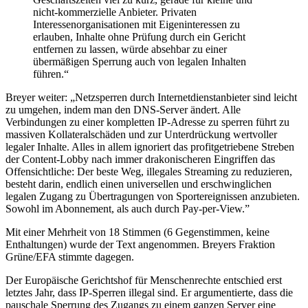
nicht-kommerzielle Anbieter. Privaten
Interessenorganisationen mit Eigeninteressen zu
erlauben, Inhalte ohne Prüfung durch ein Gericht
entfernen zu lassen, würde absehbar zu einer
übermäßigen Sperrung auch von legalen Inhalten
führen.“
Breyer weiter: „Netzsperren durch Internetdienstanbieter sind leicht
zu umgehen, indem man den DNS-Server ändert. Alle
Verbindungen zu einer kompletten IP-Adresse zu sperren führt zu
massiven Kollateralschäden und zur Unterdrückung wertvoller
legaler Inhalte. Alles in allem ignoriert das profitgetriebene Streben
der Content-Lobby nach immer drakonischeren Eingriffen das
Offensichtliche: Der beste Weg, illegales Streaming zu reduzieren,
besteht darin, endlich einen universellen und erschwinglichen
legalen Zugang zu Übertragungen von Sportereignissen anzubieten.
Sowohl im Abonnement, als auch durch Pay-per-View.”
Mit einer Mehrheit von 18 Stimmen (6 Gegenstimmen, keine
Enthaltungen) wurde der Text angenommen. Breyers Fraktion
Grüne/EFA stimmte dagegen.
Der Europäische Gerichtshof für Menschenrechte entschied erst
letztes Jahr, dass IP-Sperren illegal sind. Er argumentierte, dass die
pauschale Sperrung des Zugangs zu einem ganzen Server eine