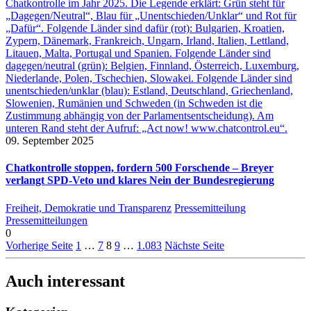
09. September 2025
Chatkontrolle stoppen, fordern 500 Forschende – Breyer
verlangt SPD‑Veto und klares Nein der Bundesregierung
Freiheit, Demokratie und Transparenz
Pressemitteilung
Pressemitteilungen
0
Vorherige Seite
1
…
7
8
9
…
1.083
Nächste Seite
Auch interessant