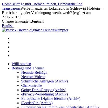
Zum
Home
Beiträge und Themen
Freiheit, Demokratie und
Inhalt
Transparenz
Werbefinanziertes Lokalradio in Schleswig-Holstein –
springen
Bereicherung oder Verdrängungswettbewerb? [ergänzt am
27.12.2013]
Change language:
Deutsch
English
Willkommen
Beiträge und Themen
Neueste Beiträge
Neueste Videos
Schriftliche Anfragen (Archiv)
Chatkontrolle
Going Dark-Gruppe (Archiv)
ePrivacy-Verordnung (Archiv)
Europäische Digitale Identität (Archiv)
iBorderCtrl (Archiv)
Europäischer Raum für Gesundheitsdaten (Archiv)