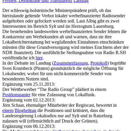
Freiheit, Demokratie und Transparenz
Landtag
Der schleswig-holsteinische Ministerpräsident prüft, ob das
hierzulande geltende Verbot lokaler werbefinanzierter Radiosender
aufgehoben oder gelockert werden soll. Laut Albig gibt es zwei
Interessenten im Bereich Sylt und im Herzogtum Lauenburg.
Die bestehenden landesweiten werbefinanzierten Sender lehnen die
Konkurrenz um Werbekunden ab und warnen, dass sie ihre
Lokalberichterstattung bei wegfallenden Einnahmen einschränken
müssten (für diese Grundversorgung wird meines Erachtens aber der
NDR finanziert). Die ausführliche Stellungnahme von Radio R.SH
veröffentliche ich
hier
.
In der Debatte im Landtag (
Zusammenfassung
,
Protokoll
) begrüßte
Sven Krumbeck (Piraten) grundsätzlich die mögliche Öffnung für
Lokalsender, wobei für uns nicht-kommerzielle Sender von
besonderem Nutzen sind.
Ergänzung vom 25.11.2013:
Der Wettbewerber “The Radio Group” plädiert in einem
Positionspapier
für eine Zulassung von Lokalfunk.
Ergänzung vom 02.12.2013:
Jörn Schaar, ehemaliger Mitarbeiter der Regiocast, bewertet in
einem
Blogbeitrag
die Positionen und kritisiert, dass die
Landesregierung Lokalradios nur auf Sylt und in Ratzeburg
zulassen will (offensichtlich auf Druck der Grünen).
Ergänzung vom 06.12.2013: