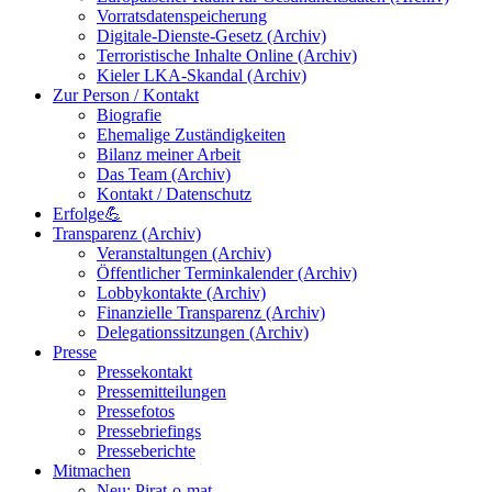
Vorratsdatenspeicherung
Digitale-Dienste-Gesetz (Archiv)
Terroristische Inhalte Online (Archiv)
Kieler LKA-Skandal (Archiv)
Zur Person / Kontakt
Biografie
Ehemalige Zuständigkeiten
Bilanz meiner Arbeit
Das Team (Archiv)
Kontakt / Datenschutz
Erfolge💪
Transparenz (Archiv)
Veranstaltungen (Archiv)
Öffentlicher Terminkalender (Archiv)
Lobbykontakte (Archiv)
Finanzielle Transparenz (Archiv)
Delegationssitzungen (Archiv)
Presse
Pressekontakt
Pressemitteilungen
Pressefotos
Pressebriefings
Presseberichte
Mitmachen
Neu: Pirat-o-mat