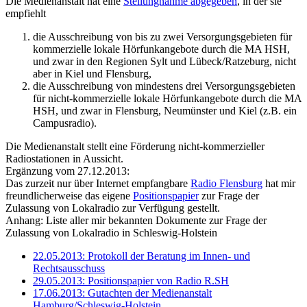
Die Medienanstalt hat eine
Stellungnahme abgegeben
, in der sie
empfiehlt
die Ausschreibung von bis zu zwei Versorgungsgebieten für
kommerzielle lokale Hörfunkangebote durch die MA HSH,
und zwar in den Regionen Sylt und Lübeck/Ratzeburg, nicht
aber in Kiel und Flensburg,
die Ausschreibung von mindestens drei Versorgungsgebieten
für nicht-kommerzielle lokale Hörfunkangebote durch die MA
HSH, und zwar in Flensburg, Neumünster und Kiel (z.B. ein
Campusradio).
Die Medienanstalt stellt eine Förderung nicht-kommerzieller
Radiostationen in Aussicht.
Ergänzung vom 27.12.2013:
Das zurzeit nur über Internet empfangbare
Radio Flensburg
hat mir
freundlicherweise das eigene
Positionspapier
zur Frage der
Zulassung von Lokalradio zur Verfügung gestellt.
Anhang: Liste aller mir bekannten Dokumente zur Frage der
Zulassung von Lokalradio in Schleswig-Holstein
22.05.2013: Protokoll der Beratung im Innen- und
Rechtsausschuss
29.05.2013: Positionspapier von Radio R.SH
17.06.2013: Gutachten der Medienanstalt
Hamburg/Schleswig-Holstein