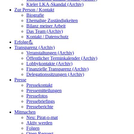
Kieler LKA-Skandal (Archiv)
Zur Person / Kontakt
Biografie
Ehemalige Zuständigkeiten
Bilanz meiner Arbeit
Das Team (Archiv)
Kontakt / Datenschutz
Erfolge💪
Transparenz (Archiv)
Veranstaltungen (Archiv)
Öffentlicher Terminkalender (Archiv)
Lobbykontakte (Archiv)
Finanzielle Transparenz (Archiv)
Delegationssitzungen (Archiv)
Presse
Pressekontakt
Pressemitteilungen
Pressefotos
Pressebriefings
Presseberichte
Mitmachen
Neu: Pirat-o-mat
Aktiv werden
Folgen
Open Request