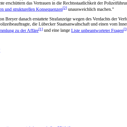
erschüttern das Vertrauen in die Rechtsstaatlichkeit der Polizeiführung
[2]
len und strukturellen Konsequenzen
unausweichlich machen.”
Breyer danach erstattete Strafanzeige wegen des Verdachts der Verf
Polizeibeauftragte, die Lübecker Staatsanwaltschaft und einen vom Innen
[1]
[3
mmlung zu der Affäre
und eine lange
Liste unbeantworteter Fragen
”