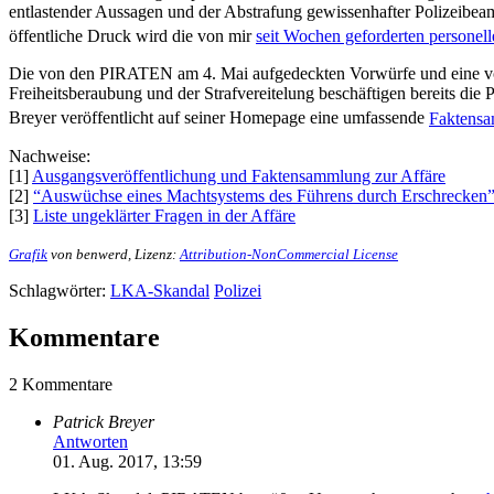
entlastender Aussagen und der Abstrafung gewissenhafter Polizeibeamte 
öffentliche Druck wird die von mir
seit Wochen geforderten personel
Die von den PIRATEN am 4. Mai aufgedeckten Vorwürfe und eine von 
Freiheitsberaubung und der Strafvereitelung beschäftigen bereits die 
Breyer veröffentlicht auf seiner Homepage eine umfassende
Faktensa
Nachweise:
[1]
Ausgangsveröffentlichung und Faktensammlung zur Affäre
[2]
“Auswüchse eines Machtsystems des Führens durch Erschrecken
[3]
Liste ungeklärter Fragen in der Affäre
Grafik
von benwerd, Lizenz:
Attribution-NonCommercial License
Schlagwörter:
LKA-Skandal
Polizei
Kommentare
2 Kommentare
Patrick Breyer
Antworten
01. Aug. 2017, 13:59