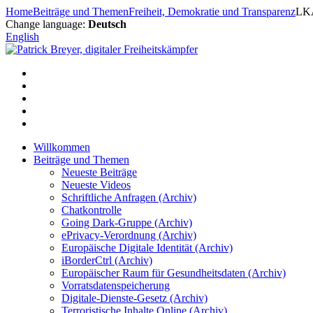
Zum
Home
Beiträge und Themen
Freiheit, Demokratie und Transparenz
LKA
Inhalt
Change language:
Deutsch
springen
English
Willkommen
Beiträge und Themen
Neueste Beiträge
Neueste Videos
Schriftliche Anfragen (Archiv)
Chatkontrolle
Going Dark-Gruppe (Archiv)
ePrivacy-Verordnung (Archiv)
Europäische Digitale Identität (Archiv)
iBorderCtrl (Archiv)
Europäischer Raum für Gesundheitsdaten (Archiv)
Vorratsdatenspeicherung
Digitale-Dienste-Gesetz (Archiv)
Terroristische Inhalte Online (Archiv)