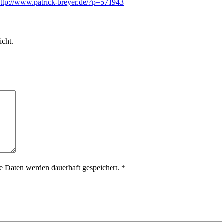
ttp://www.patrick-breyer.de/?p=571943
icht.
 Daten werden dauerhaft gespeichert.
*