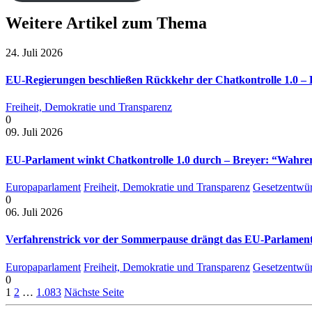
Weitere Artikel zum Thema
24. Juli 2026
EU-Regierungen beschließen Rückkehr der Chatkontrolle 1.0 – B
Freiheit, Demokratie und Transparenz
0
09. Juli 2026
EU-Parlament winkt Chatkontrolle 1.0 durch – Breyer: “Wahrer 
Europaparlament
Freiheit, Demokratie und Transparenz
Gesetzentwür
0
06. Juli 2026
Verfahrenstrick vor der Sommerpause drängt das EU-Parlament 
Europaparlament
Freiheit, Demokratie und Transparenz
Gesetzentwür
0
1
2
…
1.083
Nächste Seite