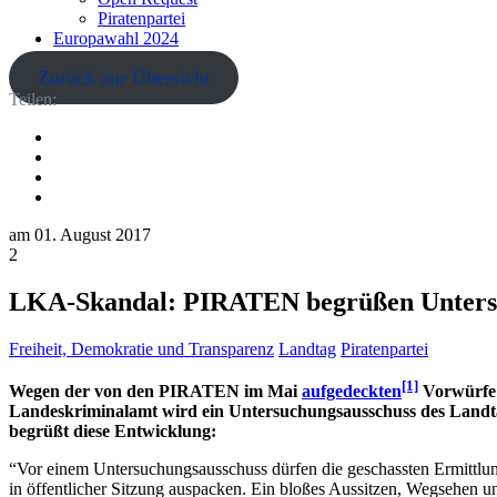
Piratenpartei
Europawahl 2024
Zurück zur Übersicht
Teilen:
am
01. August 2017
2
LKA-Skandal: PIRATEN begrüßen Unters
Freiheit, Demokratie und Transparenz
Landtag
Piratenpartei
[1]
Wegen der von den PIRATEN im Mai
aufgedeckten
Vorwürfe d
Landeskriminalamt wird ein Untersuchungsausschuss des Landta
begrüßt diese Entwicklung:
“Vor einem Untersuchungsausschuss dürfen die geschassten Ermittlung
in öffentlicher Sitzung auspacken. Ein bloßes Aussitzen, Wegsehen u