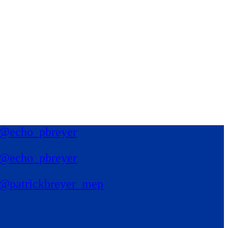
@echo_pbreyer
@echo_pbreyer
@patrickbreyer_mep