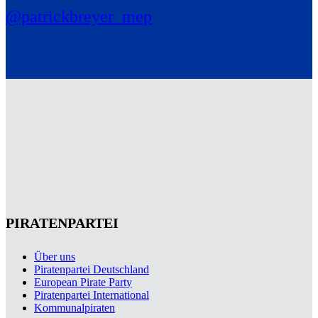
@patrickbreyer_mep
PIRATENPARTEI
Über uns
Piratenpartei Deutschland
European Pirate Party
Piratenpartei International
Kommunalpiraten