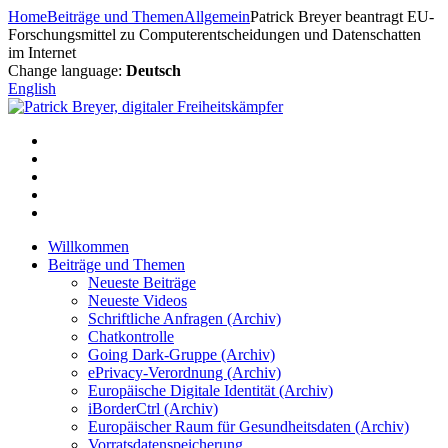
Zum
Home
Beiträge und Themen
Allgemein
Patrick Breyer beantragt EU-
Inhalt
Forschungsmittel zu Computerentscheidungen und Datenschatten
springen
im Internet
Change language:
Deutsch
English
Willkommen
Beiträge und Themen
Neueste Beiträge
Neueste Videos
Schriftliche Anfragen (Archiv)
Chatkontrolle
Going Dark-Gruppe (Archiv)
ePrivacy-Verordnung (Archiv)
Europäische Digitale Identität (Archiv)
iBorderCtrl (Archiv)
Europäischer Raum für Gesundheitsdaten (Archiv)
Vorratsdatenspeicherung