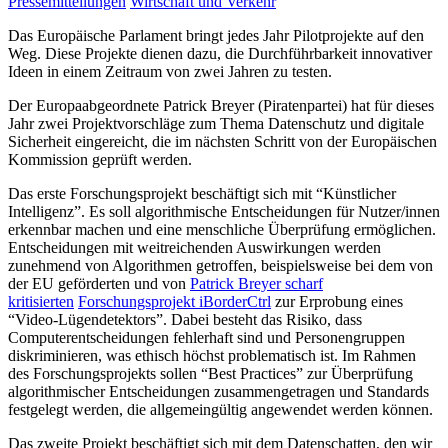
Pressemitteilungen
Wirtschaft und Verkehr
Das Europäische Parlament bringt jedes Jahr Pilotprojekte auf den
Weg. Diese Projekte dienen dazu, die Durchführbarkeit innovativer
Ideen in einem Zeitraum von zwei Jahren zu testen.
Der Europaabgeordnete Patrick Breyer (Piratenpartei) hat für dieses
Jahr zwei Projektvorschläge zum Thema Datenschutz und digitale
Sicherheit eingereicht, die im nächsten Schritt von der Europäischen
Kommission geprüft werden.
Das erste Forschungsprojekt beschäftigt sich mit “Künstlicher
Intelligenz”. Es soll algorithmische Entscheidungen für Nutzer/innen
erkennbar machen und eine menschliche Überprüfung ermöglichen.
Entscheidungen mit weitreichenden Auswirkungen werden
zunehmend von Algorithmen getroffen, beispielsweise bei dem von
der EU geförderten und von
Patrick Breyer scharf
kritisierten
Forschungsprojekt iBorderCtrl
zur Erprobung eines
“Video-Lügendetektors”. Dabei besteht das Risiko, dass
Computerentscheidungen fehlerhaft sind und Personengruppen
diskriminieren, was ethisch höchst problematisch ist. Im Rahmen
des Forschungsprojekts sollen “Best Practices” zur Überprüfung
algorithmischer Entscheidungen zusammengetragen und Standards
festgelegt werden, die allgemeingültig angewendet werden können.
Das zweite Projekt beschäftigt sich mit dem Datenschatten, den wir