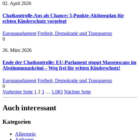
02. April 2026
Chatkontrolle-Aus als Chance: 5-Punkte-Aktionsplan für
echten Kinderschutz vorgelegt
Europaparlament
Freiheit, Demokratie und Transparenz
0
26. März 2026
Ende der Chatkontrolle: EU-Parlament stoppt Massenscans im
Abstimmungskrimi – Weg frei für echten Kinderschutz!
Europaparlament
Freiheit, Demokratie und Transparenz
0
Vorherige Seite
1
2
3
…
1.083
Nächste Seite
Auch interessant
Kategorien
Allgemein
Anfragen