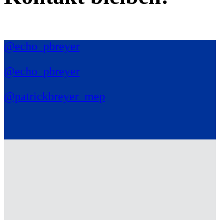
@echo_pbreyer
@echo_pbreyer
@patrickbreyer_mep