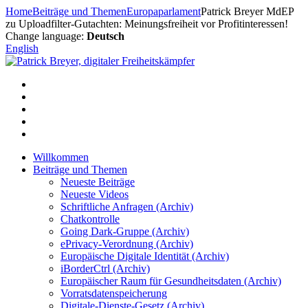
Zum
Home
Beiträge und Themen
Europaparlament
Patrick Breyer MdEP
Inhalt
zu Uploadfilter-Gutachten: Meinungsfreiheit vor Profitinteressen!
springen
Change language:
Deutsch
English
Willkommen
Beiträge und Themen
Neueste Beiträge
Neueste Videos
Schriftliche Anfragen (Archiv)
Chatkontrolle
Going Dark-Gruppe (Archiv)
ePrivacy-Verordnung (Archiv)
Europäische Digitale Identität (Archiv)
iBorderCtrl (Archiv)
Europäischer Raum für Gesundheitsdaten (Archiv)
Vorratsdatenspeicherung
Digitale-Dienste-Gesetz (Archiv)