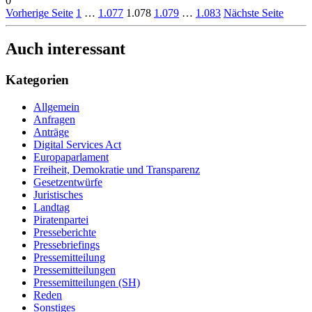
0
Vorherige Seite
1
…
1.077
1.078
1.079
…
1.083
Nächste Seite
Auch interessant
Kategorien
Allgemein
Anfragen
Anträge
Digital Services Act
Europaparlament
Freiheit, Demokratie und Transparenz
Gesetzentwürfe
Juristisches
Landtag
Piratenpartei
Presseberichte
Pressebriefings
Pressemitteilung
Pressemitteilungen
Pressemitteilungen (SH)
Reden
Sonstiges