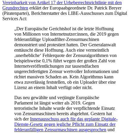
Vereinbarkeit von Artikel 17 der Urheberrechtsrichtlinie mit den
Grundrechten
erklärt der Europaabgeordnete Dr. Patrick Breyer
(Piratenpartei), Berichterstatter des LIBE-Ausschusses zum Digital
Services Act:
„Der Europäische Gerichtshof ist die letzte Hoffnung
von Millionen von Internetnutzer:innen, die 2019 gegen
fehleranfällige Uploadfilter-Zensurmaschinen
demonstriert und protestiert hatten. Der Generalanwalt
enttäuscht diese Hoffnung. Auch eine vermeintlich
‚unerhebliche‘ Fehlerquote der Zensuralgorithmen von
beispielsweise 0,1% führt wegen der großen Zahl von
Internetveröffentlichungen zur tausendfachen
ungerechtfertigten Zensur wertvoller Informationen und
richtet massiven Schaden an. Kein Algorithmus kann
etwa zuverlässig feststellen, ob ein Uploader über eine
Lizenz an einem Inhalt verfügt oder nicht.
Das neu gewählte und verjüngte Europäische
Parlament ist längst weiter als 2019. Gegen
terroristische Inhalte wurde der verpflichtende Einsatz
von Zensurmaschinen bereits abgelehnt. Gestern hat
sich der
Innenausschuss auch für das geplante Digitale-
Dienste-Gesetz gegen jegliche Pflicht zum Einsatz der
fehleranfälligen Zensurmaschinen ausgesprochen
und