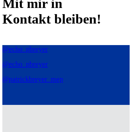
Mit mir in
Kontakt bleiben!
@echo_pbreyer
@echo_pbreyer
@patrickbreyer_mep