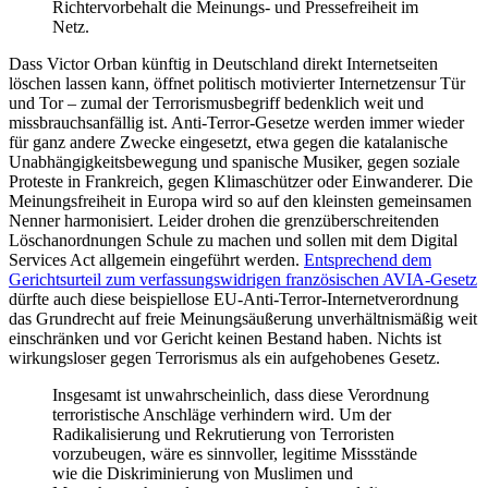
Richtervorbehalt die Meinungs- und Pressefreiheit im
Netz.
Dass Victor Orban künftig in Deutschland direkt Internetseiten
löschen lassen kann, öffnet politisch motivierter Internetzensur Tür
und Tor – zumal der Terrorismusbegriff bedenklich weit und
missbrauchsanfällig ist. Anti-Terror-Gesetze werden immer wieder
für ganz andere Zwecke eingesetzt, etwa gegen die katalanische
Unabhängigkeitsbewegung und spanische Musiker, gegen soziale
Proteste in Frankreich, gegen Klimaschützer oder Einwanderer. Die
Meinungsfreiheit in Europa wird so auf den kleinsten gemeinsamen
Nenner harmonisiert. Leider drohen die grenzüberschreitenden
Löschanordnungen Schule zu machen und sollen mit dem Digital
Services Act allgemein eingeführt werden.
Entsprechend dem
Gerichtsurteil zum verfassungswidrigen französischen AVIA-Gesetz
dürfte auch diese beispiellose EU-Anti-Terror-Internetverordnung
das Grundrecht auf freie Meinungsäußerung unverhältnismäßig weit
einschränken und vor Gericht keinen Bestand haben. Nichts ist
wirkungsloser gegen Terrorismus als ein aufgehobenes Gesetz.
Insgesamt ist unwahrscheinlich, dass diese Verordnung
terroristische Anschläge verhindern wird. Um der
Radikalisierung und Rekrutierung von Terroristen
vorzubeugen, wäre es sinnvoller, legitime Missstände
wie die Diskriminierung von Muslimen und