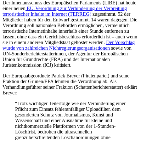
Der Innenausschuss des Europäischen Parlaments (LIBE) hat heute
einer neuen
EU-Verordnung zur Verhinderung der Verbreitung
terroristischer Inhalte im Internet (TERREG)
zugestimmt. 52 der
Mitglieder haben für den Entwurf gestimmt, 14 waren dagegen. Die
Verordnung soll nationalen Behörden ermöglichen, vermeintlich
terroristische Internetinhalte innerhalb einer Stunde entfernen zu
lassen, ohne dass ein Gerichtsbeschluss erforderlich ist – auch wenn
sie in einem anderen Mitgliedstaat gehostet werden.
Der Vorschlag
wurde von zahlreichen Nichtregierungsorganisationen
sowie von
UN-Sonderberichterstatterinnen, der Agentur der Europäischen
Union für Grundrechte (FRA) und der Internationalen
Juristenkommission (ICJ) kritisiert.
Der Europaabgeordnete Patrick Breyer (Piratenpartei) und seine
Fraktion der Grünen/EFA lehnten die Verordnung ab. Als
Verhandlungsführer seiner Fraktion (Schattenberichterstatter) erklärt
Breyer:
“Trotz wichtiger Teilerfolge wie der Verhinderung einer
Pflicht zum Einsatz fehleranfälliger Uploadfilter, dem
gesonderten Schutz von Journalismus, Kunst und
Wissenschaft und einer Ausnahme für kleine und
nichtkommerzielle Plattformen von der 1-Stunden-
Löschfrist, bedrohen die ultraschnellen
grenzüberschreitenden Löschanordnungen ohne