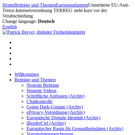
Zum
Home
Beiträge und Themen
Europaparlament
Umstrittene EU-Anti-
Inhalt
Terror-Internetverordnung TERREG steht kurz vor der
springen
Verabschiedung
Change language:
Deutsch
English
Willkommen
Beiträge und Themen
Neueste Beiträge
Neueste Videos
Schriftliche Anfragen (Archiv)
Chatkontrolle
Going Dark-Gruppe (Archiv)
ePrivacy-Verordnung (Archiv)
Europäische Digitale Identität (Archiv)
iBorderCtrl (Archiv)
Europäischer Raum für Gesundheitsdaten (Archiv)
Vorratsdatenspeicherung