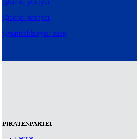
@echo_pbreyer
@echo_pbreyer
@patrickbreyer_mep
PIRATENPARTEI
Über uns