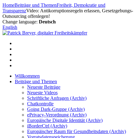
Zum
Home
Beiträge und Themen
Freiheit, Demokratie und
Inhalt
Transparenz
Video: Antikorruptionsregeln erlassen, Gesetzgebungs-
springen
Outsourcing offenlegen!
Change language:
Deutsch
English
Willkommen
Beiträge und Themen
Neueste Beiträge
Neueste Videos
Schriftliche Anfragen (Archiv)
Chatkontrolle
Going Dark-Gruppe (Archiv)
ePrivacy-Verordnung (Archiv)
Europäische Digitale Identität (Archiv)
iBorderCtrl (Archiv)
Europäischer Raum für Gesundheitsdaten (Archiv)
Vorratsdatenspeicherung