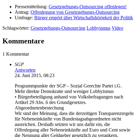
Pressemitteilung:
Gesetzgebungs-Outsourcing offenlegen!
Antrag:
Offenlegung von Gesetzgebungs-Outsourcing
Umfrage:
Bürger empört über Wirtschaftshörigkeit der Politik
Schlagwörter:
Gesetzgebungs-Outsourcing
Lobbyismus
Video
Kommentare
1 Kommentar
SGP
Antworten
24. Juni 2015, 08:23
Programmpunkte der SGP – Sozial Gerechte Partei i.G.
Mehr direkte Demokratie und weniger Lobbyismus
• Bürgerbeteiligung anhand von Volksbefragungen nach
Artikel 29 Abs. 6 des Grundgesetzes.
Abgeordnetenbestechung
Wir sind der Meinung, dass die derzeitigen Transparenzregeln
für Nebeneinkünfte von Bundestagsabgeordneten nicht
ausreichen. Deshalb setzten wir uns dafür ein, die
Offenlegung aller Nebeneinkünfte auf Euro und Cent sowie
die Nennung aller Geldgeber gesetzlich zu verankern.