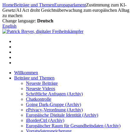
Zum
Home
Beiträge und Themen
Europaparlament
Zustimmung zum KI-
Inhalt
Gesetz/AI Act droht Gesichtsüberwachung zum europäischen Alltag
springen
zu machen
Change language:
Deutsch
English
Willkommen
Beiträge und Themen
Neueste Beiträge
Neueste Videos
Schriftliche Anfragen (Archiv)
Chatkontrolle
Going Dark-Gruppe (Archiv)
ePrivacy-Verordnung (Archiv)
Europäische Digitale Identität (Archiv)
iBorderCtrl (Archiv)
Europäischer Raum für Gesundheitsdaten (Archiv)
Vorratsdatenspeicherung