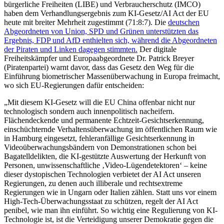
bürgerliche Freiheiten (LIBE) und Verbraucherschutz (IMCO)
haben dem Verhandlungsergebnis zum KI-Gesetz/AI Act der EU
heute mit breiter Mehrheit zugestimmt (71:8:7). Die
deutschen
Abgeordneten von Union, SPD und Grünen unterstützten das
Ergebnis, FDP und AfD enthielten sich, während die Abgeordneten
der Piraten und Linken dagegen stimmten.
Der digitale
Freiheitskämpfer und Europaabgeordnete Dr. Patrick Breyer
(Piratenpartei) warnt davor, dass das Gesetz den Weg für die
Einführung biometrischer Massenüberwachung in Europa freimacht,
wo sich EU-Regierungen dafür entscheiden:
„Mit diesem KI-Gesetz will die EU China offenbar nicht nur
technologisch sondern auch innenpolitisch nacheifern.
Flächendeckende und permanente Echtzeit-Gesichtserkennung,
einschüchternde Verhaltensüberwachung im öffentlichen Raum wie
in Hamburg eingesetzt, fehleranfällige Gesichtserkennung in
Videoüberwachungsbändern von Demonstrationen schon bei
Bagatelldelikten, die KI-gestützte Auswertung der Herkunft von
Personen, unwissenschaftliche ‚Video-Lügendetektoren‘ – keine
dieser dystopischen Technologien verbietet der AI Act unseren
Regierungen, zu denen auch illiberale und rechtsextreme
Regierungen wie in Ungarn oder Italien zählen. Statt uns vor einem
High-Tech-Überwachungsstaat zu schützen, regelt der AI Act
penibel, wie man ihn einführt. So wichtig eine Regulierung von KI-
Technologie ist, ist die Verteidigung unserer Demokratie gegen die