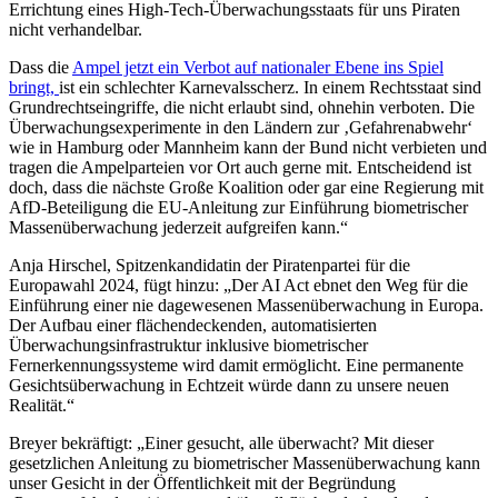
Errichtung eines High-Tech-Überwachungsstaats für uns Piraten
nicht verhandelbar.
Dass die
Ampel jetzt ein Verbot auf nationaler Ebene ins Spiel
bringt,
ist ein schlechter Karnevalsscherz. In einem Rechtsstaat sind
Grundrechtseingriffe, die nicht erlaubt sind, ohnehin verboten. Die
Überwachungsexperimente in den Ländern zur ‚Gefahrenabwehr‘
wie in Hamburg oder Mannheim kann der Bund nicht verbieten und
tragen die Ampelparteien vor Ort auch gerne mit. Entscheidend ist
doch, dass die nächste Große Koalition oder gar eine Regierung mit
AfD-Beteiligung die EU-Anleitung zur Einführung biometrischer
Massenüberwachung jederzeit aufgreifen kann.“
Anja Hirschel, Spitzenkandidatin der Piratenpartei für die
Europawahl 2024, fügt hinzu: „Der AI Act ebnet den Weg für die
Einführung einer nie dagewesenen Massenüberwachung in Europa.
Der Aufbau einer flächendeckenden, automatisierten
Überwachungsinfrastruktur inklusive biometrischer
Fernerkennungssysteme wird damit ermöglicht. Eine permanente
Gesichtsüberwachung in Echtzeit würde dann zu unsere neuen
Realität.“
Breyer bekräftigt: „Einer gesucht, alle überwacht? Mit dieser
gesetzlichen Anleitung zu biometrischer Massenüberwachung kann
unser Gesicht in der Öffentlichkeit mit der Begründung