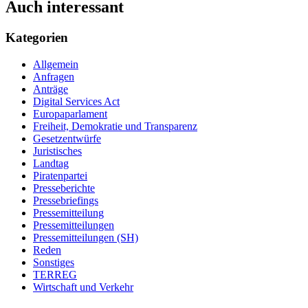
Auch interessant
Kategorien
Allgemein
Anfragen
Anträge
Digital Services Act
Europaparlament
Freiheit, Demokratie und Transparenz
Gesetzentwürfe
Juristisches
Landtag
Piratenpartei
Presseberichte
Pressebriefings
Pressemitteilung
Pressemitteilungen
Pressemitteilungen (SH)
Reden
Sonstiges
TERREG
Wirtschaft und Verkehr