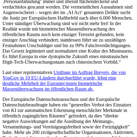
‚Personanfahndung‘ immer und überall flächendeckend und
verdachtslos gescannt werden. Die vermeintlichen Ausnahmen sind
Augenwischerei – wegen der im ‚AI Act‘ genannten Delikte sucht
die Justiz per Europäischem Haftbefehl nach über 6.000 Menschen.
Unter ständiger Überwachung sind wir nicht mehr frei! In der
Realität wurde mit biometrischer Massenüberwachung des
öffentlichen Raums noch kein einziger Terrorist gefunden, kein
einziger Anschlag verhindert, stattdessen führt sie zu unzähligen
Festnahmen Unschuldiger und bis zu 99% Falschverdächtigungen.
Das Gesetz legitimiert und normalisiert eine Kultur des Misstrauens.
Es führt Europa in eine dystopische Zukunft eines misstrauischen
High-Tech-Überwachungsstaats nach chinesischem Vorbild.“
Laut einer repräsentativen
Umfrage im Auftrag Breyers, die von
YouGov in 10 EU-Ländern durchgeführt wurde, lehnt eine
deutliche Mehrheit der Europäer:innen biometrische
Massenüberwachung im öffentlichen Raum ab.
Der Europäische Datenschutzausschuss und der Europäische
Datenschutzbeauftragte haben ein “generelles Verbot des Einsatzes
von KI zur automatischen Erkennung menschlicher Merkmale in
öffentlich zugänglichen Räumen” gefordert, da dies “direkte
negative Auswirkungen auf die Ausübung der Meinungs-,
Versammlungs- und Vereinigungsfreiheit sowie der Freizügigkeit”
habe. Mehr als 200 zivilgesellschaftliche Organisationen, Aktivisten,