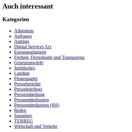
Auch interessant
Kategorien
Allgemein
Anfragen
Anträge
Digital Services Act
Europaparlament
Freiheit, Demokratie und Transparenz
Gesetzentwürfe
Juristisches
Landtag
Piratenpartei
Presseberichte
Pressebriefings
Pressemitteilung
Pressemitteilungen
Pressemitteilungen (SH)
Reden
Sonstiges
TERREG
Wirtschaft und Verkehr