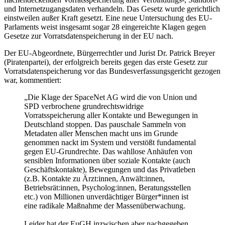
und Internetzugangsdaten verhandeln. Das Gesetz wurde gerichtlich
einstweilen außer Kraft gesetzt. Eine neue Untersuchung des EU-
Parlaments weist insgesamt sogar 28 eingereichte Klagen gegen
Gesetze zur Vorratsdatenspeicherung in der EU nach.
Der EU-Abgeordnete, Bürgerrechtler und Jurist Dr. Patrick Breyer
(Piratenpartei), der erfolgreich bereits gegen das erste Gesetz zur
Vorratsdatenspeicherung vor das Bundesverfassungsgericht gezogen
war, kommentiert:
„Die Klage der SpaceNet AG wird die von Union und
SPD verbrochene grundrechtswidrige
Vorratsspeicherung aller Kontakte und Bewegungen in
Deutschland stoppen. Das pauschale Sammeln von
Metadaten aller Menschen macht uns im Grunde
genommen nackt im System und verstößt fundamental
gegen EU-Grundrechte. Das wahllose Anhäufen von
sensiblen Informationen über soziale Kontakte (auch
Geschäftskontakte), Bewegungen und das Privatleben
(z.B. Kontakte zu Ärzt:innen, Anwält:innen,
Betriebsrät:innen, Psycholog:innen, Beratungsstellen
etc.) von Millionen unverdächtiger Bürger*innen ist
eine radikale Maßnahme der Massenüberwachung.
Leider hat der EuGH inzwischen aber nachgegeben