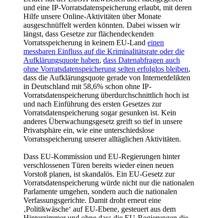
und eine IP-Vorratsdatenspeicherung erlaubt, mit deren
Hilfe unsere Online-Aktivitäten über Monate
ausgeschnüffelt werden könnten. Dabei wissen wir
längst, dass Gesetze zur flächendeckenden
Vorratsspeicherung in keinem EU-Land
einen
messbaren Einfluss auf die Kriminalitätsrate oder die
Aufklärungsquote haben
,
dass Datenabfragen auch
ohne Vorratsdatenspeicherung selten erfolglos bleiben
,
dass die Aufklärungsquote gerade von Internetdelikten
in Deutschland mit 58,6% schon ohne IP-
Vorratsdatenspeicherung überdurchschnittlich hoch ist
und nach Einführung des ersten Gesetzes zur
Vorratsdatenspeicherung sogar gesunken ist. Kein
anderes Überwachungsgesetz greift so tief in unsere
Privatsphäre ein, wie eine unterschiedslose
Vorratsspeicherung unserer alltäglichen Aktivitäten.
Dass EU-Kommission und EU-Regierungen hinter
verschlossenen Türen bereits wieder einen neuen
Vorstoß planen, ist skandalös. Ein EU-Gesetz zur
Vorratsdatenspeicherung würde nicht nur die nationalen
Parlamente umgehen, sondern auch die nationalen
Verfassungsgerichte. Damit droht erneut eine
‚Politikwäsche‘ auf EU-Ebene, gesteuert aus dem
Hinterzimmer und ohne dass die EU-Regierungen die