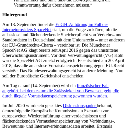
Verantwortung dafür übernehmen müssen.“
Hintergrund
Am 13. September findet die
EuGH-Anhörung im Fall des
Internetproviders SpaceNet
statt, um die Frage zu klären, ob die
anlasslose und flächendeckende Speicherpflicht von Verkehrs- und
Standortdaten in Deutschland mit dem Unionsrecht – unter anderem
der EU-Grundrechte-Charta – vereinbar ist. Die Münchener
SpaceNet AG klagt bereits seit April 2016 gegen das umstrittene
Überwachungsinstrument. Vor dem Verwaltungsgericht (VG) Köln
war die SpaceNet AG zuletzt erfolgreich: Es entschied am 20. April
2018, dass die anlasslose Vorratsdatenspeicherung gegen EU-Recht
verstoße. Das Bundesverwaltungsgericht ist anderer Meinung. Nun
soll der Europäische Gerichtshof entscheiden.
Am Tag darauf (14. September) wird ein
französischer Fall
angehört, bei dem es um die Zulässigkeit von Beweisen geht, die
durch illegale Vorratsdatenspeicherung gewonnen wurden
.
Im Juli 2020 wurde ein geleaktes
Diskussionspapier
bekannt,
demzufolge die Europäische Kommission an Szenarien zur
europaweiten Wiedereinführung einer verdachtslosen und
flächendeckenden Vorratsdatenspeicherung von Verbindungs-,
Bewegungs- und Internetverbindungsdaten arbeitet. Erstmals