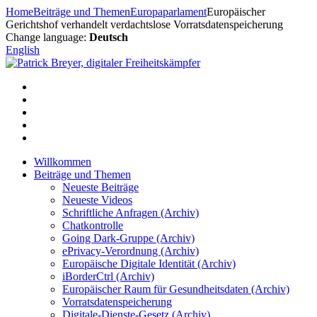
Zum
Home
Beiträge und Themen
Europaparlament
Europäischer
Inhalt
Gerichtshof verhandelt verdachtslose Vorratsdatenspeicherung
springen
Change language:
Deutsch
English
Willkommen
Beiträge und Themen
Neueste Beiträge
Neueste Videos
Schriftliche Anfragen (Archiv)
Chatkontrolle
Going Dark-Gruppe (Archiv)
ePrivacy-Verordnung (Archiv)
Europäische Digitale Identität (Archiv)
iBorderCtrl (Archiv)
Europäischer Raum für Gesundheitsdaten (Archiv)
Vorratsdatenspeicherung
Digitale-Dienste-Gesetz (Archiv)