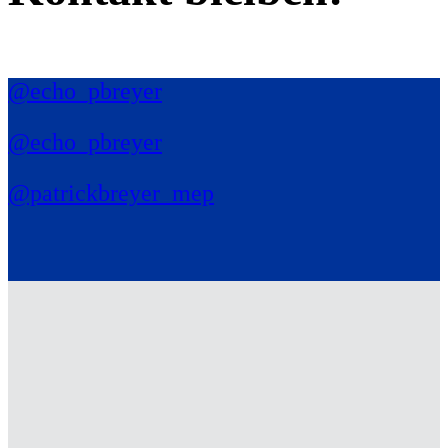
@echo_pbreyer
@echo_pbreyer
@patrickbreyer_mep