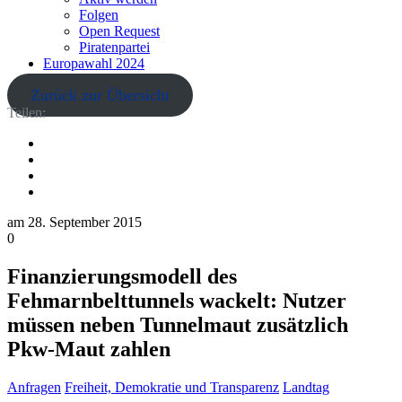
Folgen
Open Request
Piratenpartei
Europawahl 2024
Zurück zur Übersicht
Teilen:
am
28. September 2015
0
Finanzierungsmodell des
Fehmarnbelttunnels wackelt: Nutzer
müssen neben Tunnelmaut zusätzlich
Pkw-Maut zahlen
Anfragen
Freiheit, Demokratie und Transparenz
Landtag