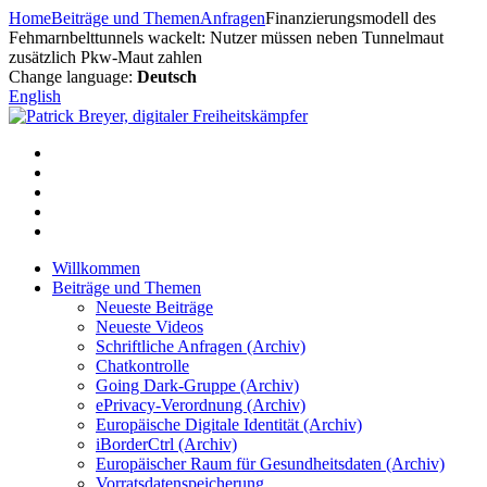
Zum
Home
Beiträge und Themen
Anfragen
Finanzierungsmodell des
Inhalt
Fehmarnbelttunnels wackelt: Nutzer müssen neben Tunnelmaut
springen
zusätzlich Pkw-Maut zahlen
Change language:
Deutsch
English
Willkommen
Beiträge und Themen
Neueste Beiträge
Neueste Videos
Schriftliche Anfragen (Archiv)
Chatkontrolle
Going Dark-Gruppe (Archiv)
ePrivacy-Verordnung (Archiv)
Europäische Digitale Identität (Archiv)
iBorderCtrl (Archiv)
Europäischer Raum für Gesundheitsdaten (Archiv)
Vorratsdatenspeicherung