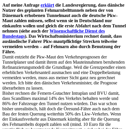
Auf meine Anfrage
erklärt
die Landesregierung, dass dänische
Nutzer des geplanten Fehmarnbelttunnels neben der von
Dänemark erhobenen Tunnelmaut auch die deutsche Pkw-
Maut zahlen müssen, selbst wenn sie in Deutschland nur
einkaufen wollen und gleich die erste Abfahrt nach dem Tunnel
nehmen (siehe auch der
Wissenschaftliche Dienst des
Bundestags
). Das Wirtschaftsministerium rechnet damit, dass
ausländische Fahrer Pkw-mautpflichtige Strecken teilweise
vermeiden werden – auf Fehmarn also durch Benutzung der
Fähre.
Damit entzieht die Pkw-Maut den Verkehrsprognosen der
Tunnelplaner und damit ihrem auf den Mauteinnahmen beruhenden
Refinanzierungsmodell die Grundlage. Weil die Grenzpendler einen
erheblichen Verkehrsanteil ausmachen und eine Doppelbelastung
vermeiden werden, muss aus meiner Sicht ganz neu gerechnet
werden. Ich bitte den dänischen Verkehrsminister, die Prognose
überarbeiten zu lassen.
Bisher rechnen die Femern-Gutachter Intraplan und BVU damit,
dass Scandlines maximal 14% des Verkehrs behalten werde und
86% der Fahrzeuge den Tunnel nutzen würden. Das war schon
bisher unrealistisch, hält doch die Öresund-Fähre auch nach dem
Bau der festen Querung weiterhin 50% des Lkw-Verkehrs. Wenn
der Einkaufsverkehr aus Dänemark künftig aber für die Querung
des Fehmarnbelts doppelt zahlen soll (mind. 10 Euro für die