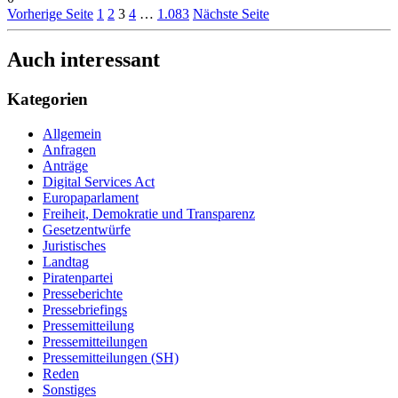
Vorherige Seite
1
2
3
4
…
1.083
Nächste Seite
Auch interessant
Kategorien
Allgemein
Anfragen
Anträge
Digital Services Act
Europaparlament
Freiheit, Demokratie und Transparenz
Gesetzentwürfe
Juristisches
Landtag
Piratenpartei
Presseberichte
Pressebriefings
Pressemitteilung
Pressemitteilungen
Pressemitteilungen (SH)
Reden
Sonstiges